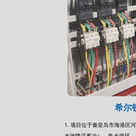
希尔
1. 项目位于秦皇岛市海港
水池降温蓄冷）、热水循环、