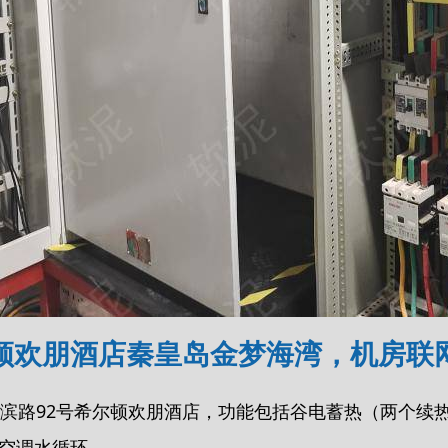
顿欢朋酒店秦皇岛金梦海湾，机房联
区河滨路92号希尔顿欢朋酒店，功能包括谷电蓄热（两个续
空调水循环。