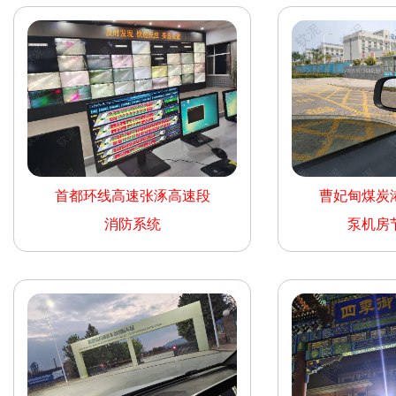
首都环线高速张涿高速段
曹妃甸煤炭
消防系统
泵机房