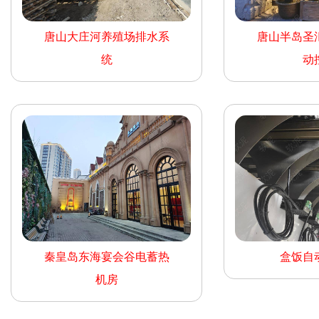
唐山大庄河养殖场排水系
唐山半岛圣
统
动
秦皇岛东海宴会谷电蓄热
盒饭自
机房