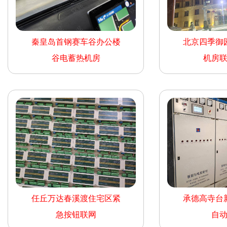
秦皇岛首钢赛车谷办公楼
北京四季御
谷电蓄热机房
机房
任丘万达春溪渡住宅区紧
承德高寺台
急按钮联网
自