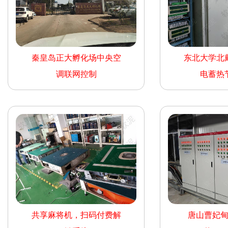
秦皇岛正大孵化场中央空
东北大学北
调联网控制
电蓄热
共享麻将机，扫码付费解
唐山曹妃