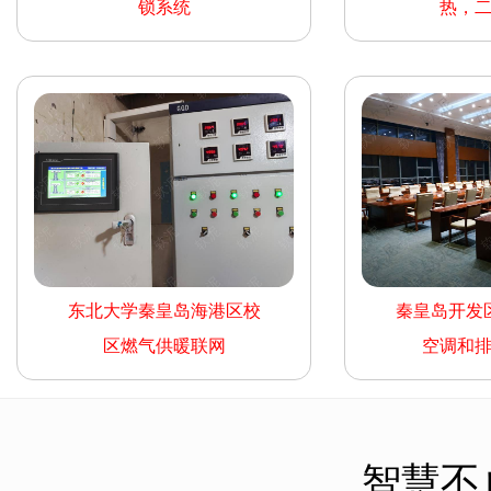
锁系统
热，
东北大学秦皇岛海港区校
秦皇岛开发
区燃气供暖联网
空调和
智慧不