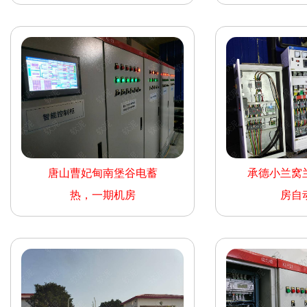
唐山曹妃甸南堡谷电蓄
承德小兰窝
热，一期机房
房自